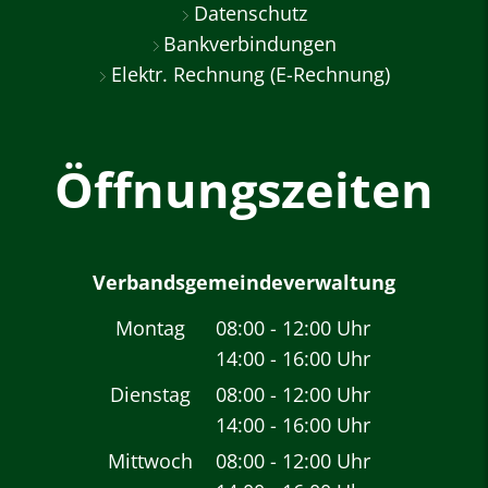
Datenschutz
Bankverbindungen
Elektr. Rechnung (E-Rechnung)
Öffnungszeiten
Verbandsgemeindeverwaltung
Montag
08:00
-
12:00
Uhr
14:00
-
16:00
Von 08:00 bis 12:00 
Uhr
Von 14:00 bis 16:00 
Dienstag
08:00
-
12:00
Uhr
14:00
-
16:00
Von 08:00 bis 12:00 
Uhr
Von 14:00 bis 16:00 
Mittwoch
08:00
-
12:00
Uhr