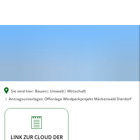
A
A
A
SUCHE
MENÜ
Sie sind hier:
Bauen| Umwelt| Wirtschaft
Antragsunterlagen Offenlage Windparkprojekt Märkerwald Dierdorf
Antragsunterlagen
Offenlage
Windparkprojekt
LINK ZUR CLOUD DER