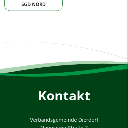
Märkerwald
SGD NORD
Dierdorf
Kontakt
Verbandsgemeinde Dierdorf
Neuwieder Straße 7