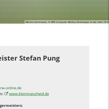
Markus Strohmeyer, © XMC-Computer Markus Strohmeyer In der Lehn 18 
ister Stefan Pung
rw-online.de
de:
www.kleinmaischeid.de
germeisters: