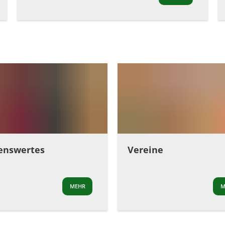
enswertes
Vereine
MEHR
M