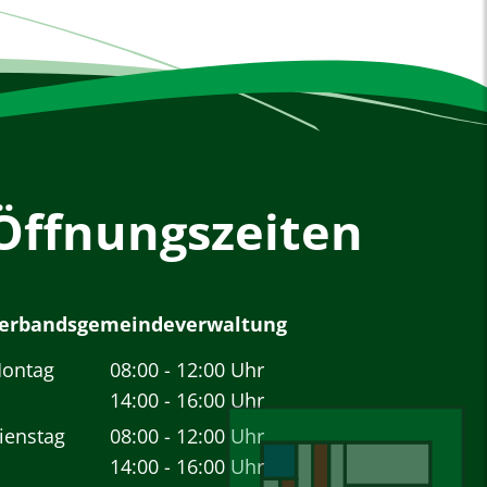
Öffnungszeiten
erbandsgemeindeverwaltung
ontag
08:00
-
12:00
Uhr
Von 08:00 bis 12:00 Uhr
14:00
-
16:00
Uhr
Von 14:00 bis 16:00 Uhr
ienstag
08:00
-
12:00
Uhr
Von 08:00 bis 12:00 Uhr
14:00
-
16:00
Uhr