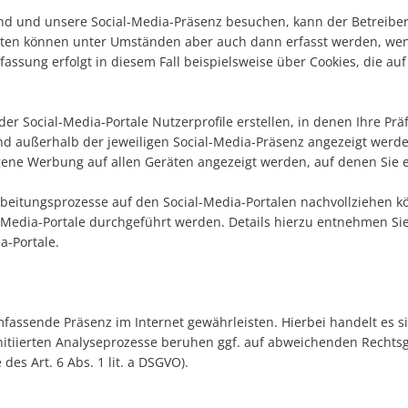
ind und unsere Social-Media-Präsenz besuchen, kann der Betreiber
en können unter Umständen aber auch dann erfasst werden, wenn 
rfassung erfolgt in diesem Fall beispielsweise über Cookies, die 
der Social-Media-Portale Nutzerprofile erstellen, in denen Ihre Prä
 außerhalb der jeweiligen Social-Media-Präsenz angezeigt werden
gene Werbung auf allen Geräten angezeigt werden, auf denen Sie e
arbeitungsprozesse auf den Social-Media-Portalen nachvollziehen k
l-Media-Portale durchgeführt werden. Details hierzu entnehmen 
a-Portale.
mfassende Präsenz im Internet gewährleisten. Hierbei handelt es si
 initiierten Analyseprozesse beruhen ggf. auf abweichenden Rechts
des Art. 6 Abs. 1 lit. a DSGVO).