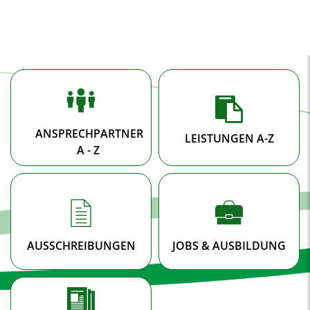
A
A
A
SUCHE
MENÜ
Startseite
ANSPRECHPARTNER
LEISTUNGEN A-Z
A - Z
AUSSCHREIBUNGEN
JOBS & AUSBILDUNG