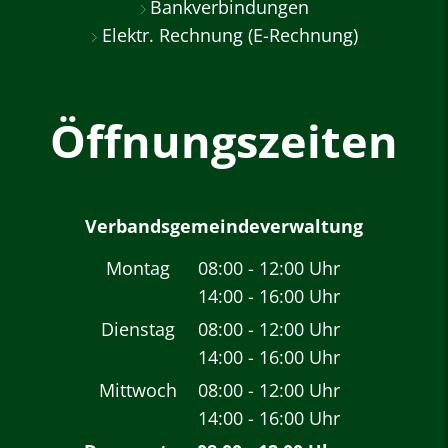
Bankverbindungen
Elektr. Rechnung (E-Rechnung)
Öffnungszeiten
Verbandsgemeindeverwaltung
Montag
08:00
-
12:00
Uhr
14:00
-
16:00
Von 08:00 bis 12:00 
Uhr
Von 14:00 bis 16:00 
Dienstag
08:00
-
12:00
Uhr
14:00
-
16:00
Von 08:00 bis 12:00 
Uhr
Von 14:00 bis 16:00 
Mittwoch
08:00
-
12:00
Uhr
14:00
-
16:00
Von 08:00 bis 12:00 
Uhr
Von 14:00 bis 16:00 