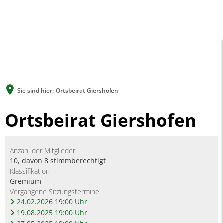
A
A
A
SUCHE
MENÜ
Sie sind hier:
Ortsbeirat Giershofen
Ortsbeirat Giershofen
Anzahl der Mitglieder
10, davon 8 stimmberechtigt
Klassifikation
Gremium
Vergangene Sitzungstermine
24.02.2026 19:00 Uhr
19.08.2025 19:00 Uhr