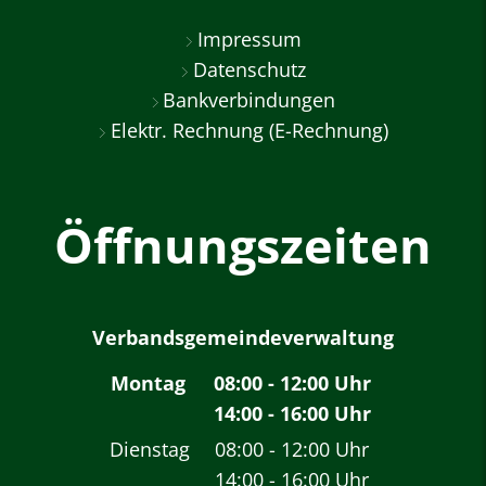
Impressum
Datenschutz
Bankverbindungen
Elektr. Rechnung (E-Rechnung)
Öffnungszeiten
Verbandsgemeindeverwaltung
Montag
08:00
-
12:00
Uhr
14:00
-
16:00
Von 08:00 bis 12:00 
Uhr
Von 14:00 bis 16:00 
Dienstag
08:00
-
12:00
Uhr
14:00
-
16:00
Von 08:00 bis 12:00 
Uhr