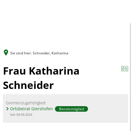
A
A
A
SUCHE
MENÜ
Sie sind hier:
Schneider, Katharina
Frau Katharina
Schneider
Gremienzugehörigkeit
Ortsbeirat Giershofen
Beiratsmitglied
Seit 04.09.2024