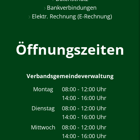
Bankverbindungen
Elektr. Rechnung (E-Rechnung)
Öffnungszeiten
Verbandsgemeindeverwaltung
Montag
08:00
-
12:00
Uhr
14:00
-
16:00
Von 08:00 bis 12:00 
Uhr
Von 14:00 bis 16:00 
Dienstag
08:00
-
12:00
Uhr
14:00
-
16:00
Von 08:00 bis 12:00 
Uhr
Von 14:00 bis 16:00 
Mittwoch
08:00
-
12:00
Uhr
14:00
-
16:00
Von 08:00 bis 12:00 
Uhr