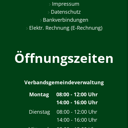
Impressum
Datenschutz
Bankverbindungen
Elektr. Rechnung (E-Rechnung)
Öffnungszeiten
Verbandsgemeindeverwaltung
Montag
08:00
-
12:00
Uhr
14:00
-
16:00
Von 08:00 bis 12:00 
Uhr
Von 14:00 bis 16:00 
Dienstag
08:00
-
12:00
Uhr
14:00
-
16:00
Von 08:00 bis 12:00 
Uhr
Von 14:00 bis 16:00 