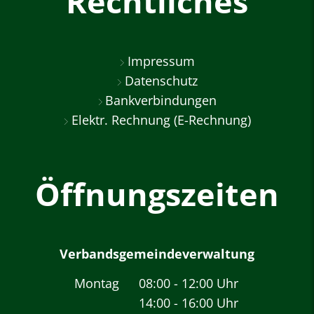
Rechtliches
Impressum
Datenschutz
Bankverbindungen
Elektr. Rechnung (E-Rechnung)
Öffnungszeiten
Verbandsgemeindeverwaltung
Montag
08:00
-
12:00
Uhr
14:00
-
16:00
Von 08:00 bis 12:00 
Uhr