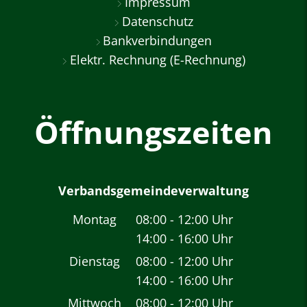
Impressum
Datenschutz
Bankverbindungen
Elektr. Rechnung (E-Rechnung)
Öffnungszeiten
Verbandsgemeindeverwaltung
Montag
08:00
-
12:00
Uhr
14:00
-
16:00
Von 08:00 bis 12:00 
Uhr
Von 14:00 bis 16:00 
Dienstag
08:00
-
12:00
Uhr
14:00
-
16:00
Von 08:00 bis 12:00 
Uhr
Von 14:00 bis 16:00 
Mittwoch
08:00
-
12:00
Uhr