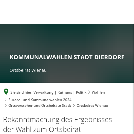
A
A
A
SUCHE
MENÜ
KOMMUNALWAHLEN STADT DIERDORF
Ortsbeirat Wienau
Sie sind hier:
Verwaltung | Rathaus | Politik
Wahlen
Europa- und Kommunalwahlen 2024
Ortsvorsteher und Ortsbeiräte Stadt
Ortsbeirat Wienau
Ortsbeirat
Bekanntmachung des Ergebnisses
Wienau
der Wahl zum Ortsbeirat