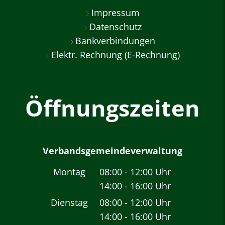
Impressum
Datenschutz
Bankverbindungen
Elektr. Rechnung (E-Rechnung)
Öffnungszeiten
Verbandsgemeindeverwaltung
Montag
08:00
-
12:00
Uhr
14:00
-
16:00
Von 08:00 bis 12:00 
Uhr
Von 14:00 bis 16:00 
Dienstag
08:00
-
12:00
Uhr
14:00
-
16:00
Von 08:00 bis 12:00 
Uhr