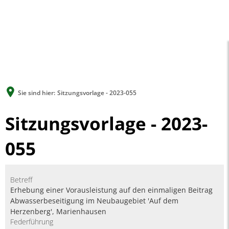
A
A
A
SUCHE
MENÜ
Sie sind hier:
Sitzungsvorlage - 2023-055
Sitzungsvorlage - 2023-
055
Betreff
Erhebung einer Vorausleistung auf den einmaligen Beitrag
Abwasserbeseitigung im Neubaugebiet 'Auf dem
Herzenberg', Marienhausen
Federführung