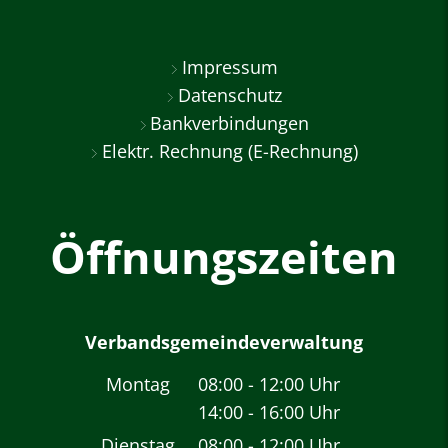
Impressum
Datenschutz
Bankverbindungen
Elektr. Rechnung (E-Rechnung)
Öffnungszeiten
Verbandsgemeindeverwaltung
Montag
08:00
-
12:00
Uhr
14:00
-
16:00
Von 08:00 bis 12:00 
Uhr
Von 14:00 bis 16:00 
Dienstag
08:00
-
12:00
Uhr