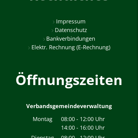
Impressum
Datenschutz
Bankverbindungen
Elektr. Rechnung (E-Rechnung)
Öffnungszeiten
Verbandsgemeindeverwaltung
Montag
08:00
-
12:00
Uhr
14:00
-
16:00
Von 08:00 bis 12:00 
Uhr
Von 14:00 bis 16:00 
Dienstag
08:00
-
12:00
Uhr