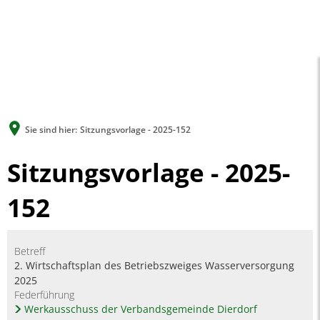
A
A
A
SUCHE
MENÜ
Sie sind hier:
Sitzungsvorlage - 2025-152
Sitzungsvorlage - 2025-
152
Betreff
2. Wirtschaftsplan des Betriebszweiges Wasserversorgung
2025
Federführung
Werkausschuss der Verbandsgemeinde Dierdorf