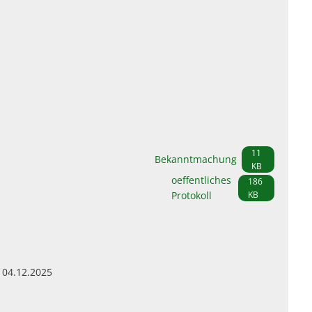
11
Bekanntmachung
KB
oeffentliches
186
Protokoll
KB
 04.12.2025