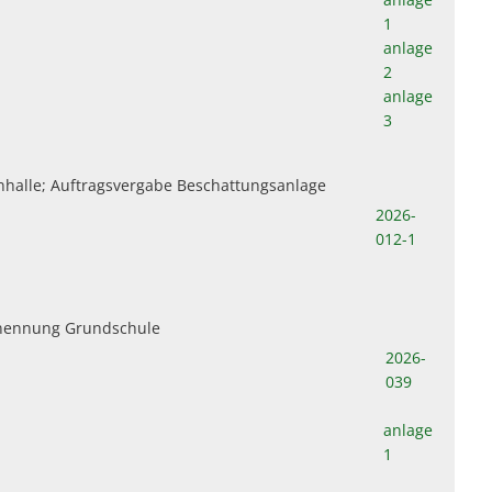
1
anlage
2
anlage
3
nhalle; Auftragsvergabe Beschattungsanlage
2026-
012-1
nennung Grundschule
2026-
039
anlage
1