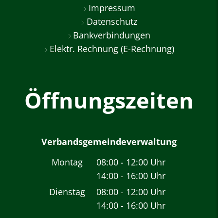
Impressum
Datenschutz
Bankverbindungen
Elektr. Rechnung (E-Rechnung)
Öffnungszeiten
Verbandsgemeindeverwaltung
Montag
08:00
-
12:00
Uhr
14:00
-
16:00
Von 08:00 bis 12:00 
Uhr
Von 14:00 bis 16:00 
Dienstag
08:00
-
12:00
Uhr
14:00
-
16:00
Von 08:00 bis 12:00 
Uhr