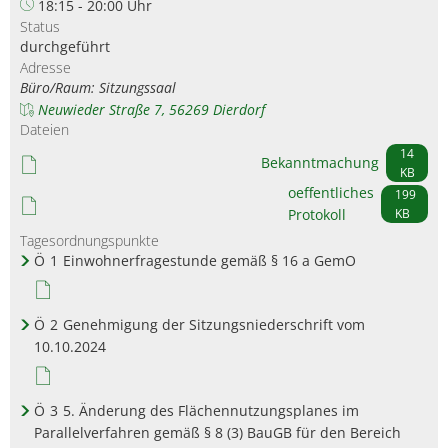
18:15 - 20:00 Uhr
Status
durchgeführt
Adresse
Büro/Raum: Sitzungssaal
Neuwieder Straße 7, 56269 Dierdorf
Dateien
14
Bekanntmachung
KB
oeffentliches
199
Protokoll
KB
Tagesordnungspunkte
Ö
1
Einwohnerfragestunde gemäß § 16 a GemO
Ö
2
Genehmigung der Sitzungsniederschrift vom
10.10.2024
Ö
3
5. Änderung des Flächennutzungsplanes im
Parallelverfahren gemäß § 8 (3) BauGB für den Bereich