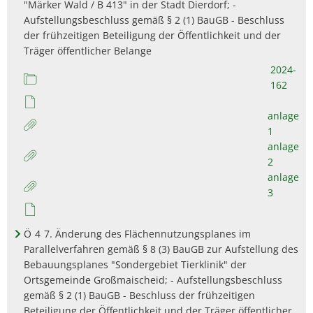
"Märker Wald / B 413" in der Stadt Dierdorf; -
Aufstellungsbeschluss gemäß § 2 (1) BauGB - Beschluss
der frühzeitigen Beteiligung der Öffentlichkeit und der
Träger öffentlicher Belange
2024-
162
anlage
1
anlage
2
anlage
3
Ö
4
7. Änderung des Flächennutzungsplanes im
Parallelverfahren gemäß § 8 (3) BauGB zur Aufstellung des
Bebauungsplanes "Sondergebiet Tierklinik" der
Ortsgemeinde Großmaischeid; - Aufstellungsbeschluss
gemäß § 2 (1) BauGB - Beschluss der frühzeitigen
Beteiligung der Öffentlichkeit und der Träger öffentlicher