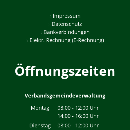
Impressum
Datenschutz
Bankverbindungen
Elektr. Rechnung (E-Rechnung)
Öffnungszeiten
Verbandsgemeindeverwaltung
Montag
08:00
-
12:00
Uhr
14:00
-
16:00
Von 08:00 bis 12:00 
Uhr
Von 14:00 bis 16:00 
Dienstag
08:00
-
12:00
Uhr