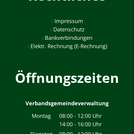
Impressum
Datenschutz
Bankverbindungen
Elektr. Rechnung (E-Rechnung)
Öffnungszeiten
Verbandsgemeindeverwaltung
Montag
08:00
-
12:00
Uhr
14:00
-
16:00
Von 08:00 bis 12:00 
Uhr
Von 14:00 bis 16:00 