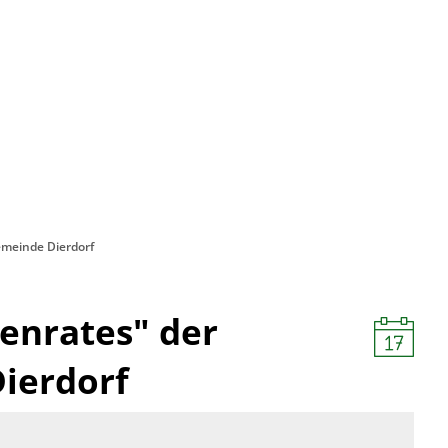
emeinde Dierdorf
tenrates" der
ierdorf