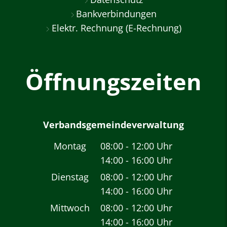
Bankverbindungen
Elektr. Rechnung (E-Rechnung)
Öffnungszeiten
Verbandsgemeindeverwaltung
Montag
08:00
-
12:00
Uhr
14:00
-
16:00
Von 08:00 bis 12:00 
Uhr
Von 14:00 bis 16:00 
Dienstag
08:00
-
12:00
Uhr
14:00
-
16:00
Von 08:00 bis 12:00 
Uhr
Von 14:00 bis 16:00 
Mittwoch
08:00
-
12:00
Uhr
14:00
-
16:00
Von 08:00 bis 12:00 
Uhr