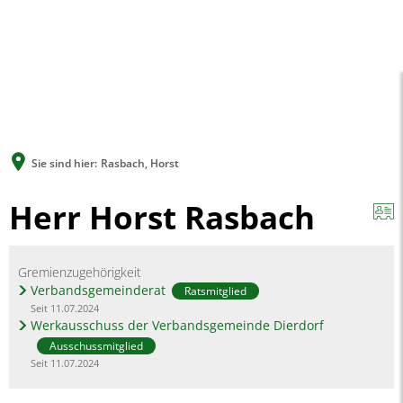
A
A
A
SUCHE
MENÜ
Sie sind hier:
Rasbach, Horst
Herr Horst Rasbach
Gremienzugehörigkeit
Verbandsgemeinderat
Ratsmitglied
Seit 11.07.2024
Werkausschuss der Verbandsgemeinde Dierdorf
Ausschussmitglied
Seit 11.07.2024