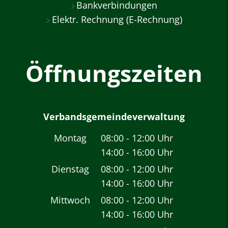
Bankverbindungen
Elektr. Rechnung (E-Rechnung)
Öffnungszeiten
Verbandsgemeindeverwaltung
Montag
08:00
-
12:00
Uhr
14:00
-
16:00
Von 08:00 bis 12:00 
Uhr
Von 14:00 bis 16:00 
Dienstag
08:00
-
12:00
Uhr
14:00
-
16:00
Von 08:00 bis 12:00 
Uhr
Von 14:00 bis 16:00 
Mittwoch
08:00
-
12:00
Uhr
14:00
-
16:00
Von 08:00 bis 12:00 
Uhr