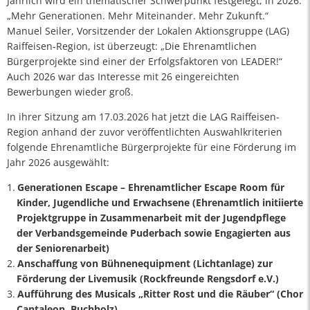
Jährlich wird ein thematischer Schwerpunkt festgelegt, in 2026:
„Mehr Generationen. Mehr Miteinander. Mehr Zukunft.“
Manuel Seiler, Vorsitzender der Lokalen Aktionsgruppe (LAG)
Raiffeisen-Region, ist überzeugt: „Die Ehrenamtlichen
Bürgerprojekte sind einer der Erfolgsfaktoren von LEADER!“
Auch 2026 war das Interesse mit 26 eingereichten
Bewerbungen wieder groß.
In ihrer Sitzung am 17.03.2026 hat jetzt die LAG Raiffeisen-
Region anhand der zuvor veröffentlichten Auswahlkriterien
folgende Ehrenamtliche Bürgerprojekte für eine Förderung im
Jahr 2026 ausgewählt:
Generationen Escape – Ehrenamtlicher Escape Room für
Kinder, Jugendliche und Erwachsene (Ehrenamtlich initiierte
Projektgruppe in Zusammenarbeit mit der Jugendpflege
der Verbandsgemeinde Puderbach sowie Engagierten aus
der Seniorenarbeit)
Anschaffung von Bühnenequipment (Lichtanlage) zur
Förderung der Livemusik (Rockfreunde Rengsdorf e.V.)
Aufführung des Musicals „Ritter Rost und die Räuber“ (Chor
Cantaleon, Buchholz)