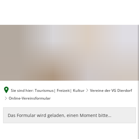
A
A
A
SUCHE
MENÜ
Sie sind hier:
Tourismus| Freizeit| Kultur
Vereine der VG Dierdorf
Online-Vereinsformular
Online-
Das Formular wird geladen, einen Moment bitte…
Vereinsformular