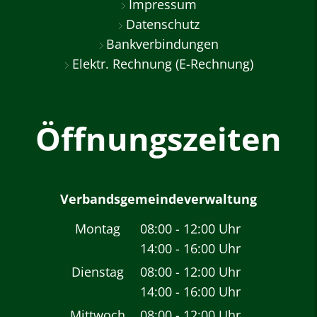
Impressum
Datenschutz
Bankverbindungen
Elektr. Rechnung (E-Rechnung)
Öffnungszeiten
Verbandsgemeindeverwaltung
Montag
08:00
-
12:00
Uhr
14:00
-
16:00
Von 08:00 bis 12:00 
Uhr
Von 14:00 bis 16:00 
Dienstag
08:00
-
12:00
Uhr
14:00
-
16:00
Von 08:00 bis 12:00 
Uhr
Von 14:00 bis 16:00 
Mittwoch
08:00
-
12:00
Uhr