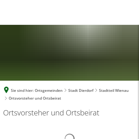
A
A
A
SUCHE
MENÜ
Sie sind hier:
Ortsgemeinden
Stadt Dierdorf
Stadtteil Wienau
Ortsvorsteher und Ortsbeirat
Ortsvorsteher und Ortsbeirat
Suchergebnisse werden gelad