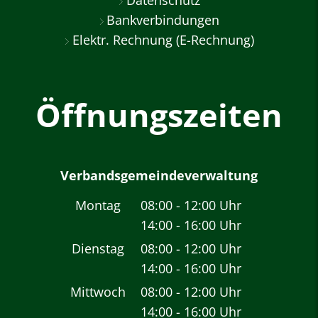
Datenschutz
Bankverbindungen
Elektr. Rechnung (E-Rechnung)
Öffnungszeiten
Verbandsgemeindeverwaltung
Montag
08:00
-
12:00
Uhr
14:00
-
16:00
Von 08:00 bis 12:00 
Uhr
Von 14:00 bis 16:00 
Dienstag
08:00
-
12:00
Uhr
14:00
-
16:00
Von 08:00 bis 12:00 
Uhr
Von 14:00 bis 16:00 
Mittwoch
08:00
-
12:00
Uhr
14:00
-
16:00
Von 08:00 bis 12:00 
Uhr