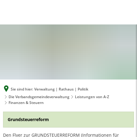
A
A
A
SUCHE
MENÜ
Sie sind hier:
Verwaltung | Rathaus | Politik
Die Verbandsgemeindeverwaltung
Leistungen von A-Z
Finanzen & Steuern
Finanzen
Grundsteuerreform
&
Steuern
Den Flyer zur GRUNDSTEUERREFORM (Informationen für