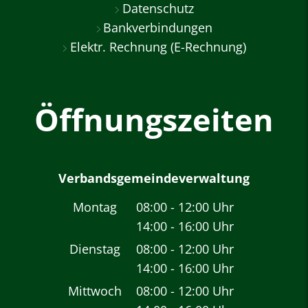
Datenschutz
Bankverbindungen
Elektr. Rechnung (E-Rechnung)
Öffnungszeiten
Verbandsgemeindeverwaltung
Montag
08:00
-
12:00
Uhr
14:00
-
16:00
Von 08:00 bis 12:00 
Uhr
Von 14:00 bis 16:00 
Dienstag
08:00
-
12:00
Uhr
14:00
-
16:00
Von 08:00 bis 12:00 
Uhr
Von 14:00 bis 16:00 
Mittwoch
08:00
-
12:00
Uhr