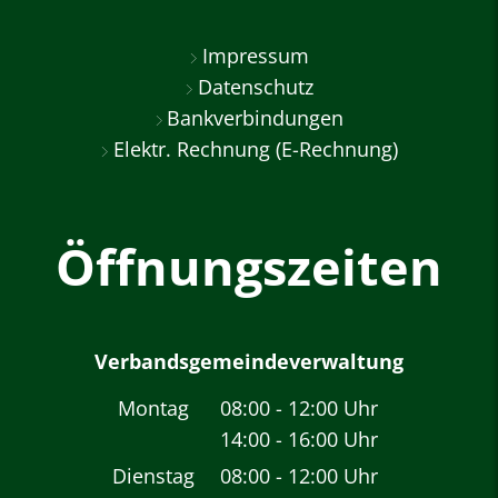
Impressum
Datenschutz
Bankverbindungen
Elektr. Rechnung (E-Rechnung)
Öffnungszeiten
Verbandsgemeindeverwaltung
Montag
08:00
-
12:00
Uhr
14:00
-
16:00
Von 08:00 bis 12:00 
Uhr
Von 14:00 bis 16:00 
Dienstag
08:00
-
12:00
Uhr