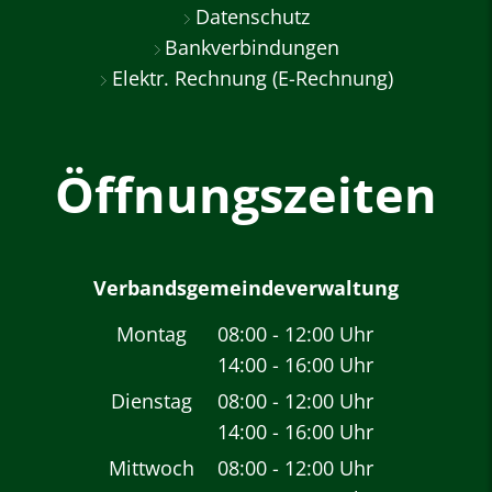
Datenschutz
Bankverbindungen
Elektr. Rechnung (E-Rechnung)
Öffnungszeiten
Verbandsgemeindeverwaltung
Montag
08:00
-
12:00
Uhr
14:00
-
16:00
Von 08:00 bis 12:00 
Uhr
Von 14:00 bis 16:00 
Dienstag
08:00
-
12:00
Uhr
14:00
-
16:00
Von 08:00 bis 12:00 
Uhr
Von 14:00 bis 16:00 
Mittwoch
08:00
-
12:00
Uhr