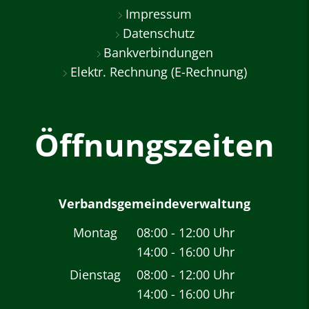
Impressum
Datenschutz
Bankverbindungen
Elektr. Rechnung (E-Rechnung)
Öffnungszeiten
Verbandsgemeindeverwaltung
Montag
08:00
-
12:00
Uhr
14:00
-
16:00
Von 08:00 bis 12:00 
Uhr
Von 14:00 bis 16:00 
Dienstag
08:00
-
12:00
Uhr
14:00
-
16:00
Von 08:00 bis 12:00 
Uhr