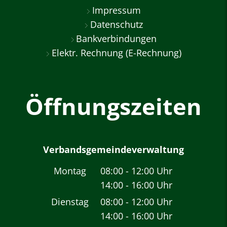
Impressum
Datenschutz
Bankverbindungen
Elektr. Rechnung (E-Rechnung)
Öffnungszeiten
Verbandsgemeindeverwaltung
Montag
08:00
-
12:00
Uhr
14:00
-
16:00
Von 08:00 bis 12:00 
Uhr
Von 14:00 bis 16:00 
Dienstag
08:00
-
12:00
Uhr
14:00
-
16:00
Von 08:00 bis 12:00 
Uhr