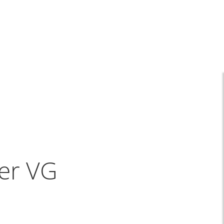
A
A
A
SUCHE
MENÜ
er VG