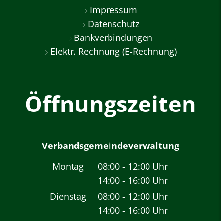
Impressum
Datenschutz
Bankverbindungen
Elektr. Rechnung (E-Rechnung)
Öffnungszeiten
Verbandsgemeindeverwaltung
Montag
08:00
-
12:00
Uhr
14:00
-
16:00
Von 08:00 bis 12:00 
Uhr
Von 14:00 bis 16:00 
Dienstag
08:00
-
12:00
Uhr
14:00
-
16:00
Von 08:00 bis 12:00 
Uhr