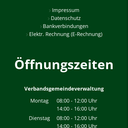
Impressum
Datenschutz
Bankverbindungen
Elektr. Rechnung (E-Rechnung)
Öffnungszeiten
Verbandsgemeindeverwaltung
Montag
08:00
-
12:00
Uhr
14:00
-
16:00
Von 08:00 bis 12:00 
Uhr
Von 14:00 bis 16:00 
Dienstag
08:00
-
12:00
Uhr
14:00
-
16:00
Von 08:00 bis 12:00 
Uhr