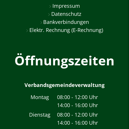
Impressum
Datenschutz
Bankverbindungen
Elektr. Rechnung (E-Rechnung)
Öffnungszeiten
Verbandsgemeindeverwaltung
Montag
08:00
-
12:00
Uhr
14:00
-
16:00
Von 08:00 bis 12:00 
Uhr
Von 14:00 bis 16:00 
Dienstag
08:00
-
12:00
Uhr
14:00
-
16:00
Von 08:00 bis 12:00 
Uhr